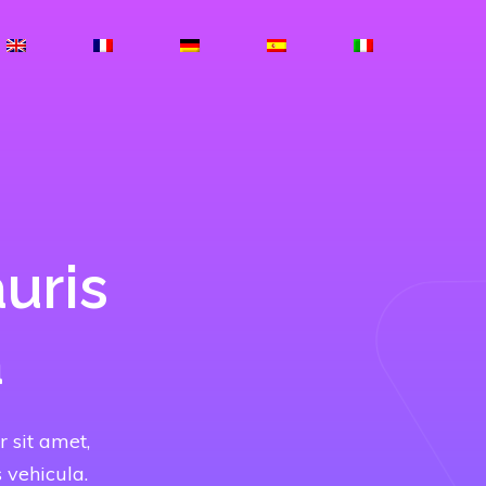
uris
a
r sit amet,
 vehicula.