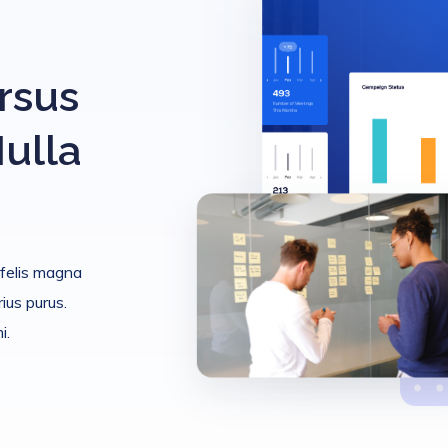
rsus
ulla
, felis magna
ius purus.
i.